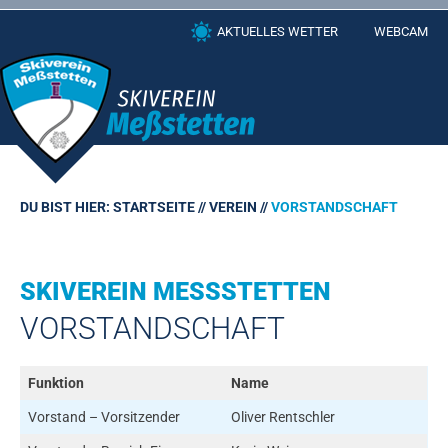
Skip
AKTUELLES WETTER
WEBCAM
to
content
DU BIST HIER:
STARTSEITE
//
VEREIN
//
VORSTANDSCHAFT
SKIVEREIN MESSSTETTEN
VORSTANDSCHAFT
Funktion
Name
Vorstand – Vorsitzender
Oliver Rentschler