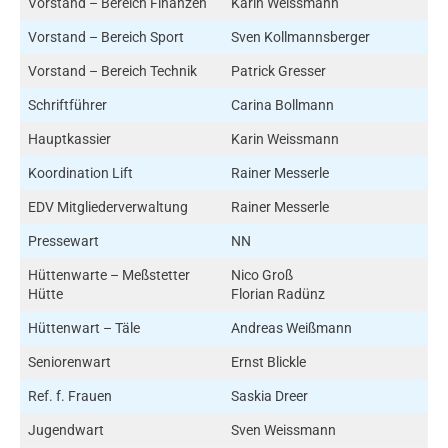
Vorstand – Bereich Finanzen
Karin Weissmann
Vorstand – Bereich Sport
Sven Kollmannsberger
Vorstand – Bereich Technik
Patrick Gresser
Schriftführer
Carina Bollmann
Hauptkassier
Karin Weissmann
Koordination Lift
Rainer Messerle
EDV Mitgliederverwaltung
Rainer Messerle
Pressewart
NN
Hüttenwarte – Meßstetter
Nico Groß
Hütte
Florian Radünz
Hüttenwart – Täle
Andreas Weißmann
Seniorenwart
Ernst Blickle
Ref. f. Frauen
Saskia Dreer
Jugendwart
Sven Weissmann