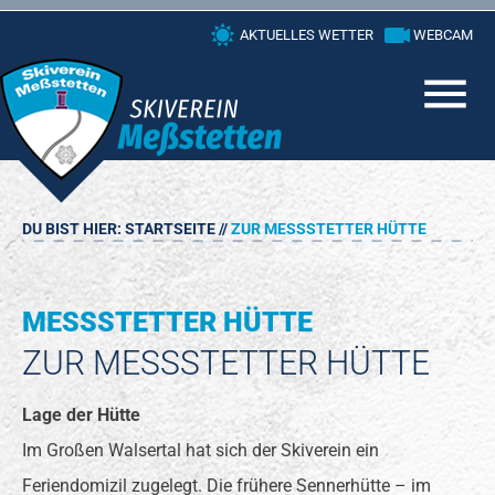
Skip
AKTUELLES WETTER
WEBCAM
to
content
DU BIST HIER:
STARTSEITE
//
ZUR MESSSTETTER HÜTTE
MESSSTETTER HÜTTE
ZUR MESSSTETTER HÜTTE
Lage der Hütte
Im Großen Walsertal hat sich der Skiverein ein
Feriendomizil zugelegt. Die frühere Sennerhütte – im