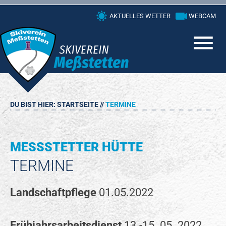
Skip
AKTUELLES WETTER
WEBCAM
to
content
DU BIST HIER:
STARTSEITE
//
TERMINE
MESSSTETTER HÜTTE
TERMINE
Landschaftpflege
01.05.2022
Frühjahrsarbeitsdienst
13.-15. 05. 2022