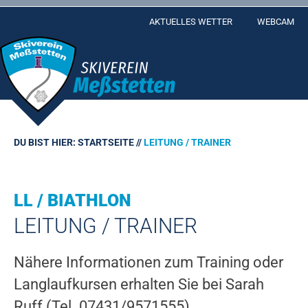
Skip
AKTUELLES WETTER
WEBCAM
to
content
DU BIST HIER:
STARTSEITE
//
LEITUNG / TRAINER
LL / BIATHLON
LEITUNG / TRAINER
Nähere Informationen zum Training oder
Langlaufkursen erhalten Sie bei Sarah
Ruff (Tel. 07431/9571555).