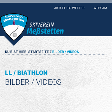
Skip
AKTUELLES WETTER
WEBCAM
to
content
DU BIST HIER:
STARTSEITE
//
BILDER / VIDEOS
LL / BIATHLON
BILDER / VIDEOS