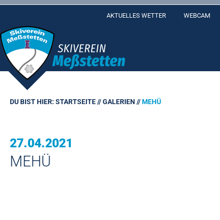
Skip
AKTUELLES WETTER
WEBCAM
to
content
DU BIST HIER:
STARTSEITE
//
GALERIEN
//
MEHÜ
27.04.2021
MEHÜ